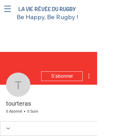
Be Happy, Be Rugby !
Plus d'actions
S'abonner
tourteras
tourteras
0 Abonné
0 Suivi