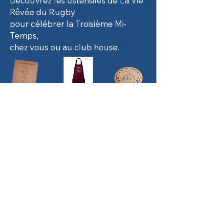
Découvrez les ustensiles de La Vie
Rêvée du Rugby
pour célébrer la Troisième Mi-
Temps,
chez vous ou au club house.
Une marque née de l'univers
du rugby amateur
Ce qui m'a le plus frappé aux débuts de La
Vie Rêvée du Rugby, quand ce n'était
encore qu'une page FB qui diffusait des
vignettes humoristiques,
c'est le nombre de gars rencontrés dans
des clubs différents qui me disaient "on a
l'impression que tu étais avec nous dans le