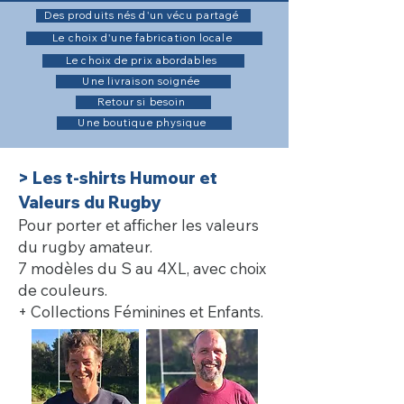
Des produits nés d'un vécu partagé
Le choix d'une fabrication locale
Le choix de prix abordables
Une livraison soignée
Retour si besoin
Une boutique physique
> Les t-shirts Humour et
Valeurs du Rugby
Pour porter et afficher les valeurs
du rugby amateur.
7 modèles du S au 4XL, avec choix
de couleurs.
+ Collections Féminines et Enfants.