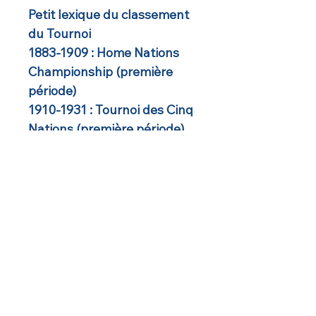
Petit lexique du classement
du Tournoi
1883-1909 : Home Nations
Championship (première
période)
1910-1931 : Tournoi des Cinq
Nations (première période)
1932-1939 : Home Nations
Championship (deuxième
période)
1947-1999 : Tournoi des Cinq
Nations (deuxième période)
Depuis 2000 : Tournoi des
Six Nations
Résumé des titres