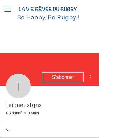
Be Happy, Be Rugby !
Plus d'actions
S'abonner
teigneuxtgnx
teigneuxtgnx
0 Abonné
0 Suivi