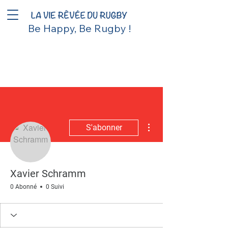
Be Happy, Be Rugby !
Plus d'actions
S'abonner
Xavier Schramm
0 Abonné
0 Suivi