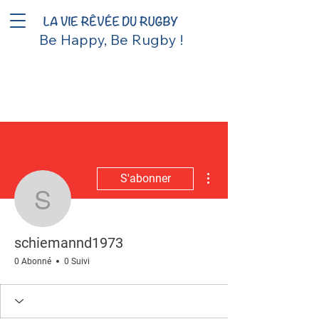
Be Happy, Be Rugby !
Plus d'actions
S'abonner
schiemannd1973
schiemannd1973
0 Abonné
0 Suivi