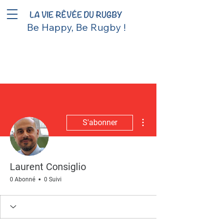
Be Happy, Be Rugby !
Plus d'actions
S'abonner
Laurent Consiglio
0 Abonné
0 Suivi