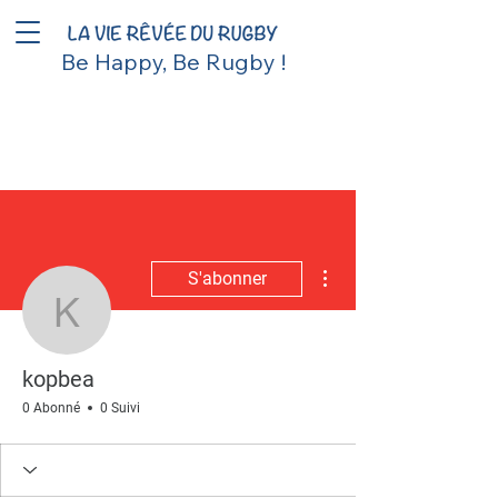
Be Happy, Be Rugby !
Plus d'actions
S'abonner
kopbea
kopbea
0 Abonné
0 Suivi