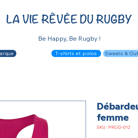
Be Happy, Be Rugby !
arque
T-shirts et polos
Sweats & Ou
Débarde
femme
SKU : PROD-012