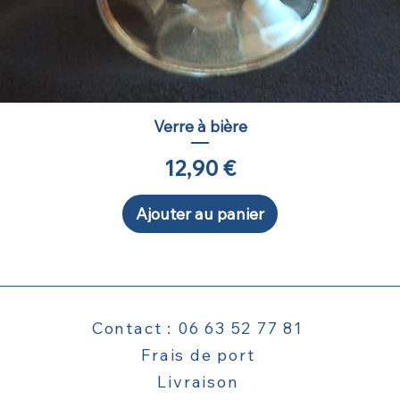
Verre à bière
Prix
12,90 €
Ajouter au panier
Contact : 06 63 52 77 81
Frais de port
Livraison