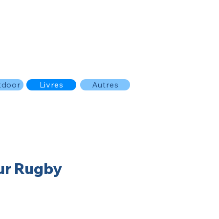
tdoor
Livres
Autres
ur Rugby