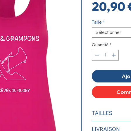
20,90 
Taille
*
Sélectionner
Quantité
*
Ajo
Comm
TAILLES
Existe en XS, S, M, L
LIVRAISON