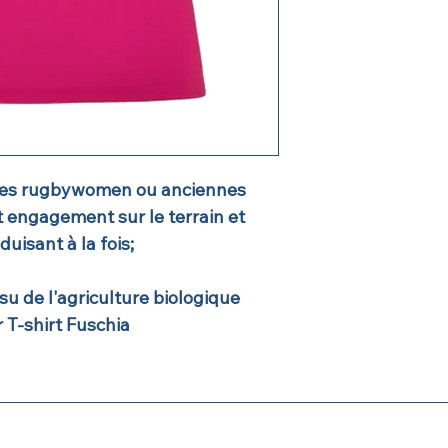
Livraison postale.
Délai moyen J+3
apr
Les
frais de port
sont
votre panier
, et
dégr
Les frais de port po
de
4,72 €
pour la Fra
les rugbywomen ou anciennes
engagement sur le terrain et
uisant à la fois;
su de l'agriculture biologique
 T-shirt Fuschia