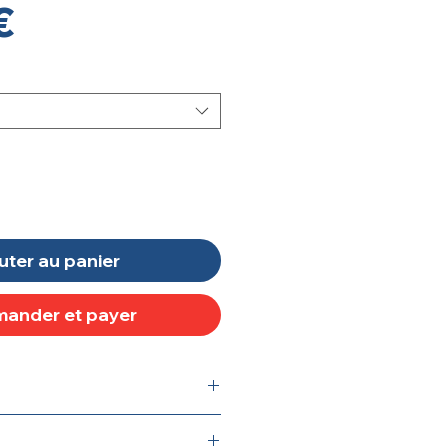
Prix
€
uter au panier
ander et payer
 et XL